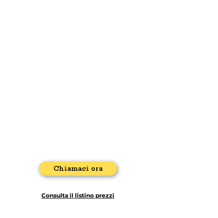
impianti (A12, B12, I40H40);
riparazione
CALDAIA:
perdite d'acqua, perdite di gas,
riparazione e sostituzione schede elettroniche;
impianto
ELETTRICO:
rilascio certificazione impianto elettrico,
riparazioni impianto elettrico, manutenzione prese e
interruttori;
AUTOSPURGO:
svuotamento di acque nere e pozzi neri,
svuotamento fosse biologiche e spurgo professionale di scarichi
condominiali.
Chiamaci ora
Consulta il listino prezzi