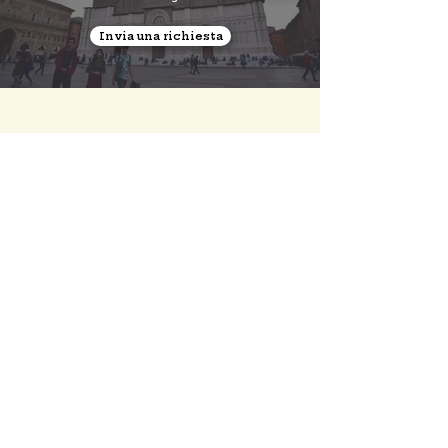
Invia una richiesta
IL TEAM DI SOS CASA H24
idraulici qualificati e certificati,
impianto
IDRAULICO:
rilevazione di perdite d'acqua, muri
bagnati e muffa, emergenza allagamento e perdite, scarico
intasato (wc, bidet, vasca, doccia, lavandino cucina e bagno);
impianto
GAS:
rilevazione di fughe di gas, collegamento tubi
(caldaie, piani cottura, etc), installazione impianti, certificazioni