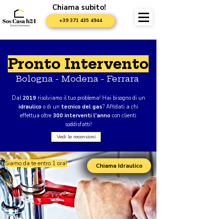
Chiama subito!
+39 371 435 4944
Pronto Intervento
Bologna - Modena - Ferrara
Dal
2019
risolviamo il tuo problema! Hai bisogno di un
idraulico
o di un
tecnico del gas
? Affidati a chi
effettua oltre
300 interventi l'anno
con clienti
soddisfatti!
Vedi le recensioni
Siamo da te entro 1 ora!
Chiama Idraulico