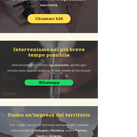
importante
.
Chiamaci h24
Interveniamo nel più breve
tempo possibile
Interveniamo e risolviamo
rapidamente
, perché ogni
minuto conta quando qualcosa in casa smette di funzionare.
Whatsapp
Siamo un'impresa del territorio
Con i nostri tecnici sul territorio serviamo tutti i comuni
nelle province di
Bologna
e
Modena
. Inoltre
Ferrara
,
Cento
e
Argenta
.