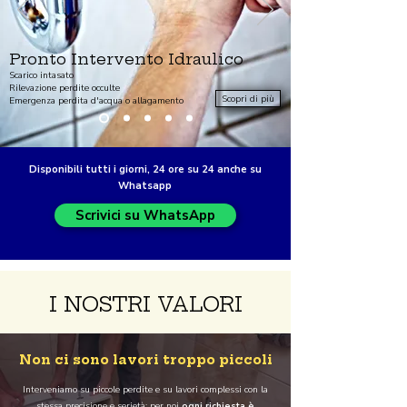
Pronto Intervento Idraulico
Scarico intasato
Rilevazione perdite occulte
Scopri di più
Emergenza perdita d'acqua o allagamento
Disponibili tutti i giorni, 24 ore su 24 anche su
Whatsapp
Scrivici su WhatsApp
I NOSTRI VALORI
Non ci sono lavori troppo piccoli
Interveniamo su piccole perdite e su lavori complessi con la
stessa precisione e serietà: per noi
ogni richiesta è