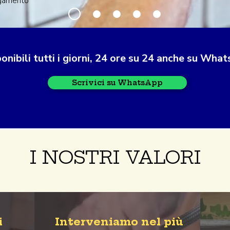
agamento
onibili tutti i giorni, 24 ore su 24 anche su Wha
Scrivici su WhatsApp
I NOSTRI VALORI
i
Interveniamo nel più