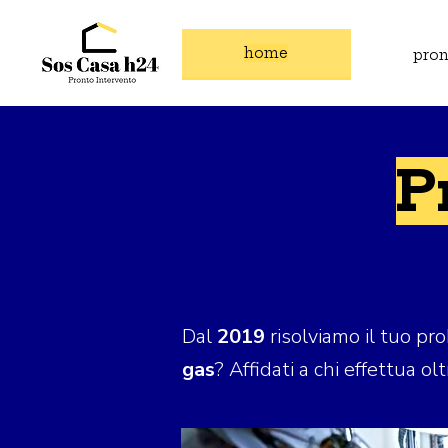
home
pron
P
Dal
2019
risolviamo il tuo p
gas
? Affidati a chi effettua ol