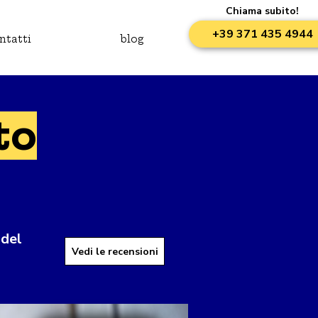
Chiama subito!
+39 371 435 4944
ntatti
blog
to
 del
Vedi le recensioni