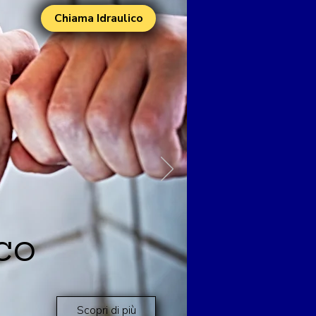
Chiama Idraulico
co
Scopri di più