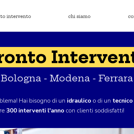
to intervento
chi siamo
co
ronto Interven
Bologna - Modena - Ferrara
roblema! Hai bisogno di un
idraulico
o di un
tecnico
tre
300 interventi l'anno
con clienti soddisfatti!