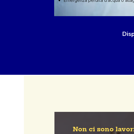
Emergenza perdita d'acqua o all
Disp
Non ci sono lavor