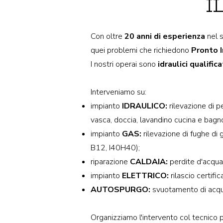
I
Con oltre
20 anni di esperienza
nel s
quei problemi che richiedono
Pronto 
I nostri operai sono
idraulici qualifica
Interveniamo su:
impianto
IDRAULICO:
rilevazione di p
vasca, doccia, lavandino cucina e bagno
impianto
GAS:
rilevazione di fughe di 
B12, I40H40);
riparazione
CALDAIA:
perdite d'acqua
impianto
ELETTRICO:
rilascio certifi
AUTOSPURGO:
svuotamento di acque
Organizziamo l'intervento col tecnico p