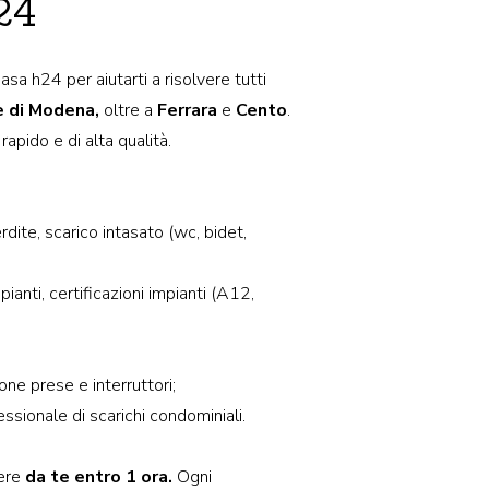
24
a h24 per aiutarti a risolvere tutti
 e di Modena,
oltre a
Ferrara
e
Cento
.
rapido e di alta qualità.
dite, scarico intasato (wc, bidet,
pianti, certificazioni impianti (A12,
one prese e interruttori;
sionale di scarichi condominiali.
sere
da te entro 1 ora.
Ogni