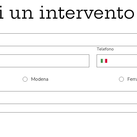
i un intervento
Telefono
Modena
Ferr