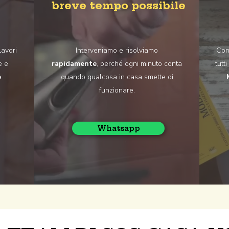
breve tempo possibile
lavori
Interveniamo e risolviamo
Con 
e e
rapidamente
, perché ogni minuto conta
tutt
è
quando qualcosa in casa smette di
funzionare.
Whatsapp