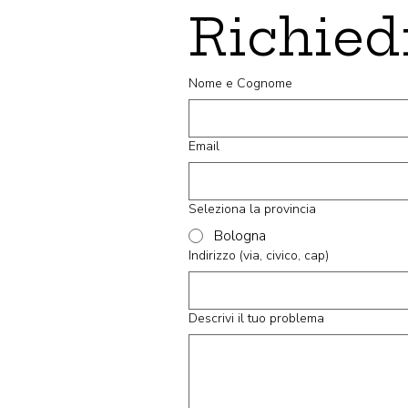
Castello d'Argile
Richied
Castel Maggiore
Castel San Pietro Terme
Castenaso
Nome e Cognome
Castiglione dei Pepoli
Crevalcore
Dozza
Email
Fontanelice
Gaggio Montano
Galliera
Granarolo dell'Emilia
Seleziona la provincia
Grizzana Morandi
Bologna
Imola
Indirizzo (via, civico, cap)
Lizzano in Belvedere
Loiano
Malalbergo
Descrivi il tuo problema
Marzabotto
Medicina
Minerbio
Molinella
Monghidoro