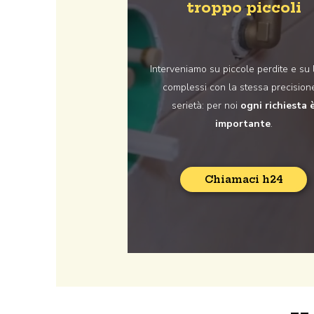
troppo piccoli
Interveniamo su piccole perdite e su 
complessi con la stessa precision
serietà: per noi
ogni richiesta 
importante
.
Chiamaci h24