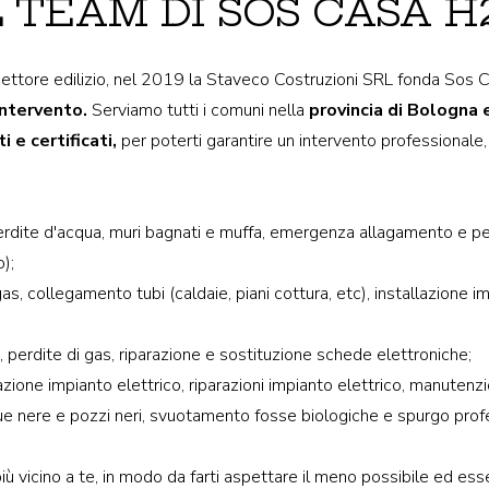
L TEAM DI SOS CASA H
ettore edilizio, nel 2019 la Staveco Costruzioni SRL fonda Sos Cas
Intervento.
Serviamo tutti i comuni nella
provincia di Bologna
ti e certificati,
per poterti garantire un intervento professionale, 
erdite d'acqua, muri bagnati e muffa, emergenza allagamento e per
);
gas, collegamento tubi (caldaie, piani cottura, etc), installazione im
, perdite di gas, riparazione e sostituzione schede elettroniche;
cazione impianto elettrico, riparazioni impianto elettrico, manutenzi
 nere e pozzi neri, svuotamento fosse biologiche e spurgo profes
iù vicino a te, in modo da farti aspettare il meno possibile ed es